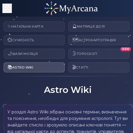
✨
🔮
НАТАЛЬНА КАРТА
МАТРИЦЯ ДОЛІ
💞
🗺️
СУМІСНІСТЬ
АСТРОКАРТОГРАФІЯ
NEW
🌙
🌛
ФАЗИ МІСЯЦЯ
ГОРОСКОП
📚
🎬
ASTRO WIKI
СТАТТІ
Astro Wiki
У розділі Astro Wiki зібрані основні терміни, визначення
та пояснення, необхідні для розуміння астрології. Тут ви
знайдете стисло і зрозуміло описані ключові поняття —
від натальної карти до аспектів, транзитів, управителів,